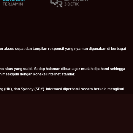
an akses cepat dan tampilan responsif yang nyaman digunakan di berbagai
itus yang stabil. Setiap halaman dibuat agar mudah dipahami sehingga
an meskipun dengan koneksi internet standar.
g (HK)
, dan
Sydney (SDY)
. Informasi diperbarui secara berkala mengikuti
Nonton Live
an responsif
,
akses fleksibel 24 jam
, hingga
desain modern yang nyaman
dan efisien.
yang lebih praktis untuk berbagai kebutuhan pengguna. Cukup melalui