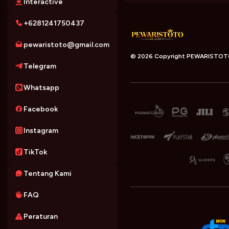
Interactive
+6281241750437
pewaristoto@gmail.com
© 2026 Copyright PEWARISTOTO.
Telegram
Whatsapp
Facebook
Instagram
TikTok
Tentang Kami
FAQ
Peraturan